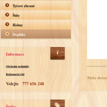
Tyčové zbraně
Štíty
Helmy
Doplňky
Informace
Obchodní podmínky
Reklamační řád
Máte dotaz?
Volejte
777 656 248
Štítky