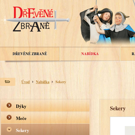
DŘEVĚNÉ ZBRANĚ
NABÍDKA
R
Úvod
Nabídka
Sekery
Dýky
Sekery
Meče
Sekery