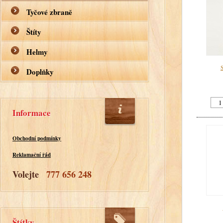
Tyčové zbraně
Štíty
Helmy
S
Doplňky
Informace
Obchodní podmínky
Reklamační řád
Volejte
777 656 248
Štítky