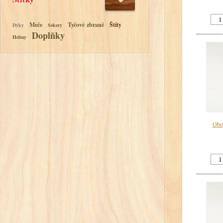
Meče
Tyčové zbraně
Štíty
Dýky
Sekery
Doplňky
Helmy
Obou