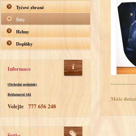
Tyčové zbraně
Štíty
Helmy
Doplňky
Informace
Obchodní podmínky
Reklamační řád
Máte dotaz?
Volejte
777 656 248
Štítky