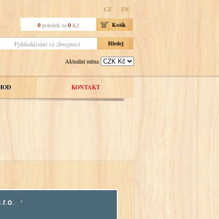
CZ
EN
0
položek za
0
Kč
Košík
Aktuální měna
HOD
KONTAKT