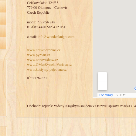
Čelakovského 324/33
779 00 Olomouc - Černovír
Czech Republic
mobil: 777 656 248
tel./fax: +420 585 412 061
e-mail:
info@woodenknight.com
www.drevenezbrane.cz
www.pyroart.cz
www.ohnovashow.cz
www.OMecSvatehoVaclava.cz
www.kostymy-pujcovna.cz
IČ: 27762831
Obchodní rejstřík: vedený Krajským soudem v Ostravě, spisová značka C 