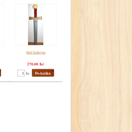
Meč královna
270,00 Kč
ks
Do košíku