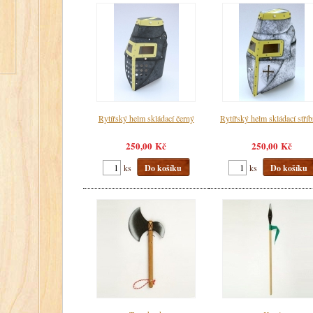
Rytířský helm skládací černý
Rytířský helm skládací stří
250,00 Kč
250,00 Kč
ks
Do košíku
ks
Do košíku