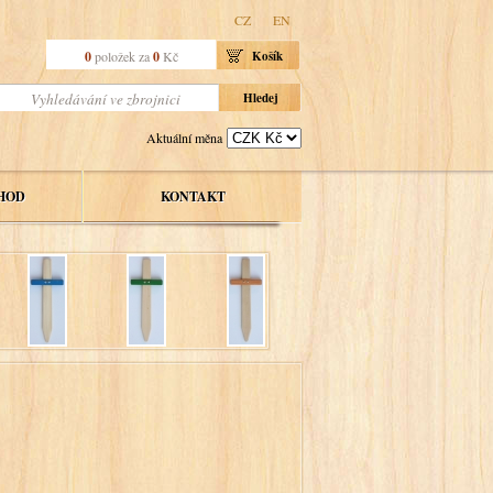
CZ
EN
0
položek za
0
Kč
Košík
Aktuální měna
HOD
KONTAKT