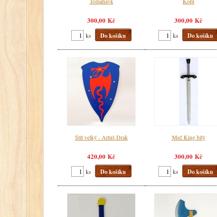
Tomahavk
Kopí
300,00 Kč
300,00 Kč
ks
Do košíku
ks
Do košíku
Štít velký - Artuš Drak
Meč King bílý
420,00 Kč
300,00 Kč
ks
Do košíku
ks
Do košíku