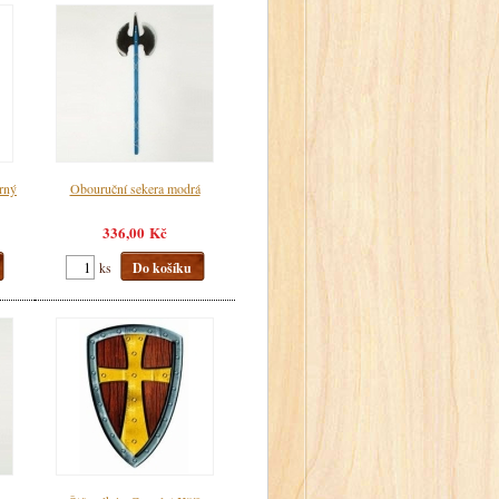
brný
Obouruční sekera modrá
336,00 Kč
ks
Do košíku