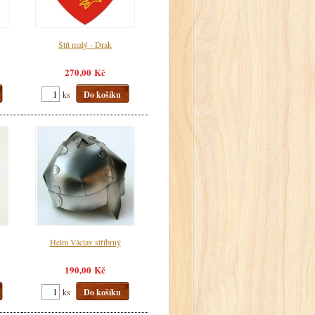
Štít malý - Drak
270,00 Kč
ks
Do košíku
Helm Václav stříbrný
190,00 Kč
ks
Do košíku