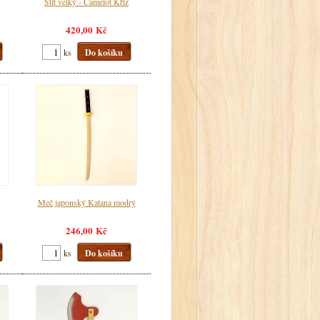
Štít velký - Camelot Kříž
420,00 Kč
ks
Do košíku
Meč japonský Katana modrý
246,00 Kč
ks
Do košíku