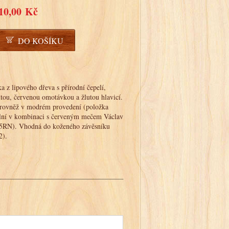
10,00 Kč
DO KOŠÍKU
 z lipového dřeva s přírodní čepelí,
itou, červenou omotávkou a žlutou hlavicí.
 rovněž v modrém provedení (položka
lní v kombinaci s červeným mečem Václav
55RN). Vhodná do koženého závěsníku
2).