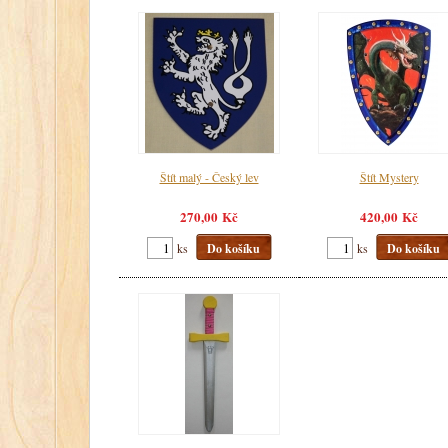
Štít malý - Český lev
Štít Mystery
270,00 Kč
420,00 Kč
ks
Do košíku
ks
Do košíku