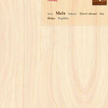
Meče
Sekery
Tyčové zbraně
Dýky
Štíty
Helmy
Doplňky