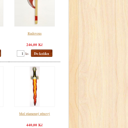
Rudovous
246,00 Kč
ks
Do košíku
Meč plamenný pěnový
440,00 Kč