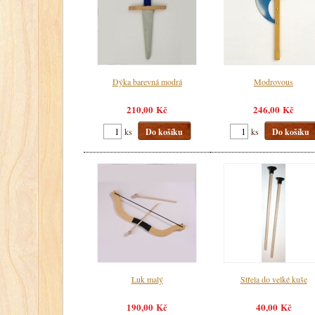
Dýka barevná modrá
Modrovous
210,00 Kč
246,00 Kč
ks
Do košíku
ks
Do košíku
Luk malý
Střela do velké kuše
190,00 Kč
40,00 Kč