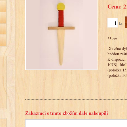
Cena: 2
ks
35 cm
Dřevěná dýka
hnědou zášt
K dispozici
107B). Ideá
(položka 1
(položka 50
Zákazníci s tímto zbožím dále nakoupili