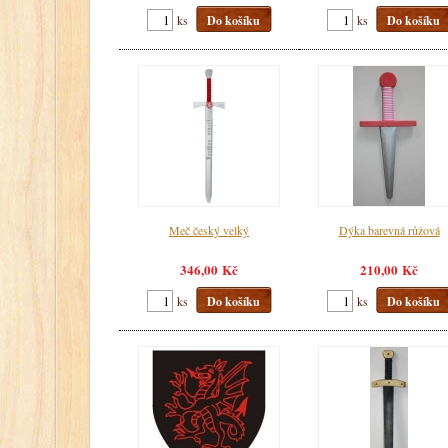
ks
Do košíku
ks
Do košíku
Meč český velký
Dýka barevná růžová
346,00 Kč
210,00 Kč
ks
Do košíku
ks
Do košíku