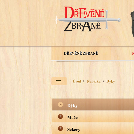
DŘEVĚNÉ ZBRANĚ
Úvod
Nabídka
Dýky
Dýky
Meče
Sekery