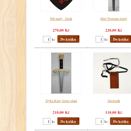
Štít malý - Drak
Meč Norman černý
270,00 Kč
220,00 Kč
ks
Do košíku
ks
Do košíku
Dýka King černo-zlatá
Závěsník
210,00 Kč
110,00 Kč
ks
Do košíku
ks
Do košíku