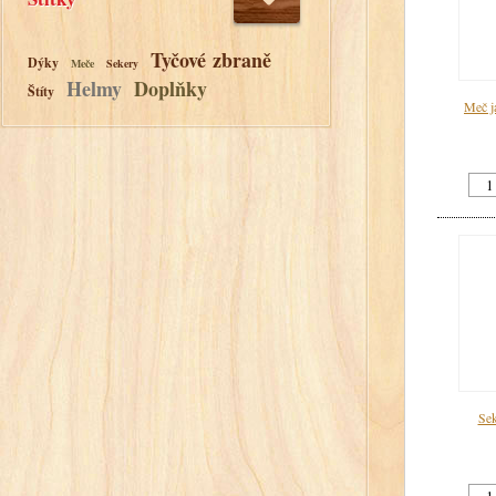
Tyčové zbraně
Dýky
Meče
Sekery
Helmy
Doplňky
Štíty
Meč j
Sek