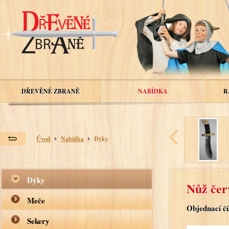
DŘEVĚNÉ ZBRANĚ
NABÍDKA
R
Úvod
Nabídka
Dýky
Dýky
Nůž čer
Meče
Objednací čí
Sekery