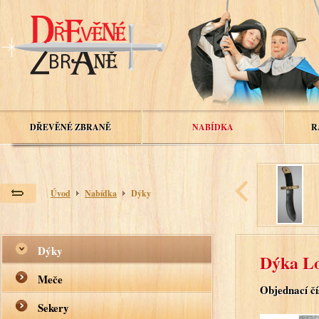
DŘEVĚNÉ ZBRANĚ
NABÍDKA
R
Úvod
Nabídka
Dýky
Dýky
Dýka L
Meče
Objednací čí
Sekery