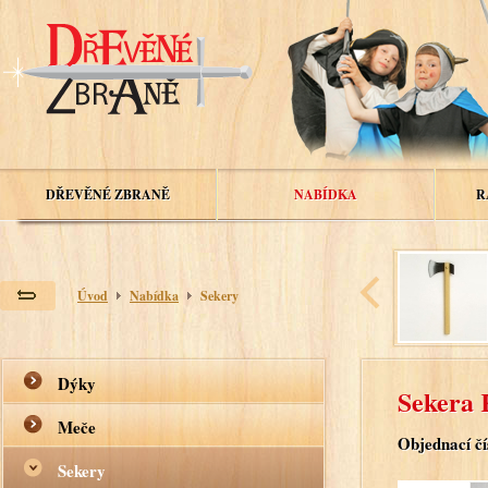
DŘEVĚNÉ ZBRANĚ
NABÍDKA
R
Úvod
Nabídka
Sekery
Dýky
Sekera 
Meče
Objednací čí
Sekery