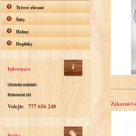
Tyčové zbraně
Štíty
Helmy
Doplňky
Informace
Obchodní podmínky
Reklamační řád
Zákazníci s
Volejte
777 656 248
Štítky