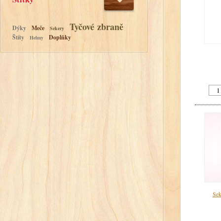
Tyčové zbraně
Dýky
Meče
Sekery
Štíty
Doplňky
Helmy
Sek