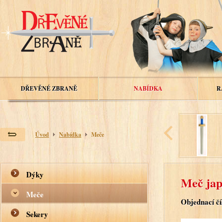
DŘEVĚNÉ ZBRANĚ
NABÍDKA
R
Úvod
Nabídka
Meče
Dýky
Meč jap
Meče
Objednací čí
Sekery