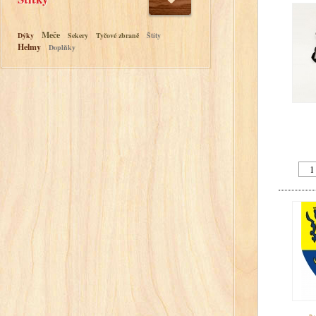
Meče
Dýky
Sekery
Tyčové zbraně
Štíty
Helmy
Doplňky