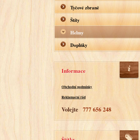
Tyčové zbraně
Štíty
Helmy
Doplňky
Informace
Obchodní podmínky
Reklamační řád
Volejte
777 656 248
Štítky