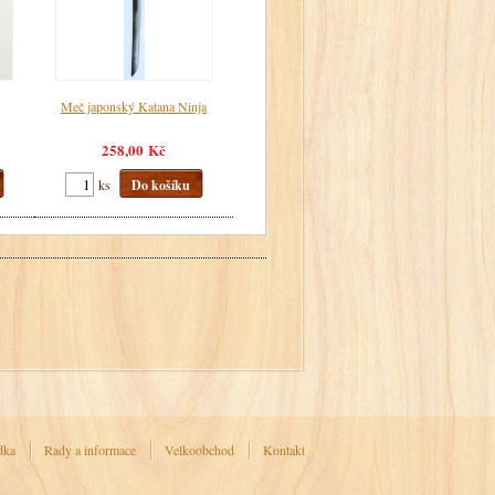
Meč japonský Katana Ninja
258,00 Kč
ks
Do košíku
dka
Rady a informace
Velkoobchod
Kontakt