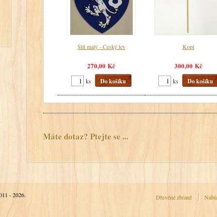
Štít malý - Český lev
Kopí
270,00 Kč
300,00 Kč
ks
Do košíku
ks
Do košíku
Máte dotaz? Ptejte se ...
2011 - 2026.
Dřevěné zbraně
Nabí