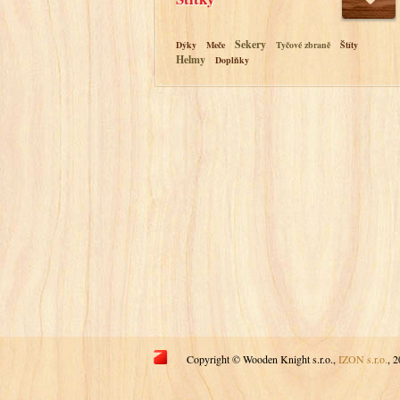
Sekery
Dýky
Meče
Tyčové zbraně
Štíty
Helmy
Doplňky
Copyright © Wooden Knight s.r.o.,
IZON s.r.o.
, 