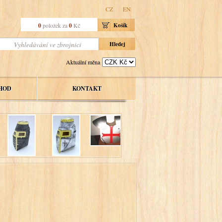
CZ
EN
0
položek za
0
Kč
Košík
Aktuální měna
HOD
KONTAKT