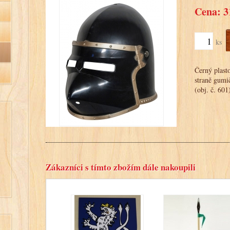
Cena: 3
ks
Černý plast
straně gumič
(obj. č. 601
Zákazníci s tímto zbožím dále nakoupili