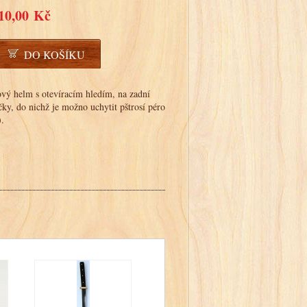
10,00 Kč
DO KOŠÍKU
ový helm s otevíracím hledím, na zadní
ky, do nichž je možno uchytit pštrosí péro
).