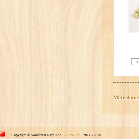
Máte dotaz?
Copyright © Wooden Knight s.r.o.,
IZON s.r.o.
, 2011 - 2026.