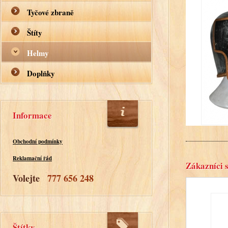
Tyčové zbraně
Štíty
Helmy
Doplňky
Informace
Obchodní podmínky
Reklamační řád
Zákazníci s
Volejte
777 656 248
Štítky