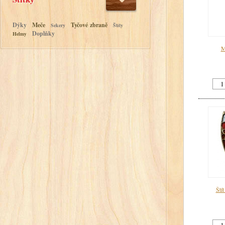
Dýky
Meče
Tyčové zbraně
Sekery
Štíty
Doplňky
Helmy
M
Štít