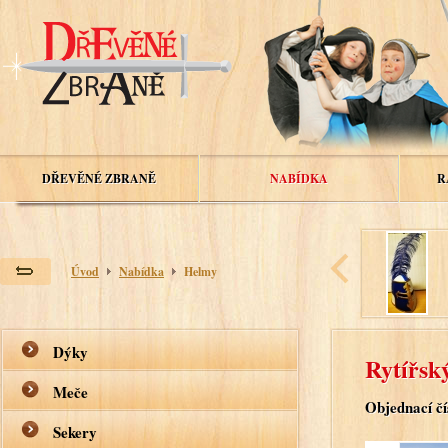
DŘEVĚNÉ ZBRANĚ
NABÍDKA
R
Úvod
Nabídka
Helmy
Dýky
Rytířsk
Meče
Objednací čí
Sekery