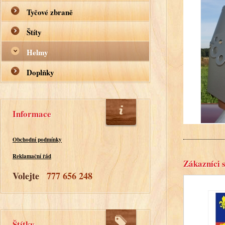
Tyčové zbraně
Štíty
Helmy
Doplňky
Informace
Obchodní podmínky
Reklamační řád
Zákazníci s
Volejte
777 656 248
Štítky