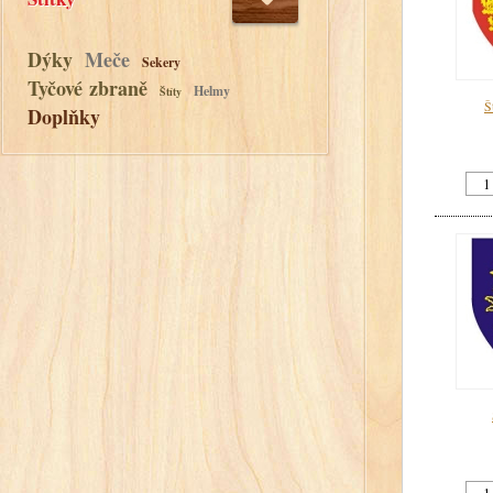
Dýky
Meče
Sekery
Tyčové zbraně
Helmy
Štíty
Š
Doplňky