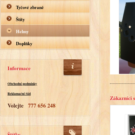
Tyčové zbraně
Štíty
Helmy
Doplňky
Informace
Obchodní podmínky
Reklamační řád
Zákazníci s
Volejte
777 656 248
Štítky