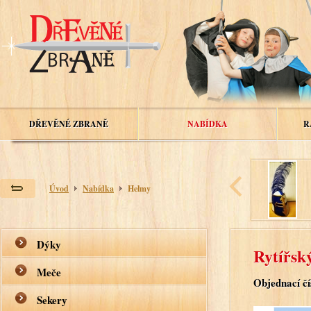
DŘEVĚNÉ ZBRANĚ
NABÍDKA
R
Úvod
Nabídka
Helmy
Dýky
Rytířsk
Meče
Objednací čí
Sekery