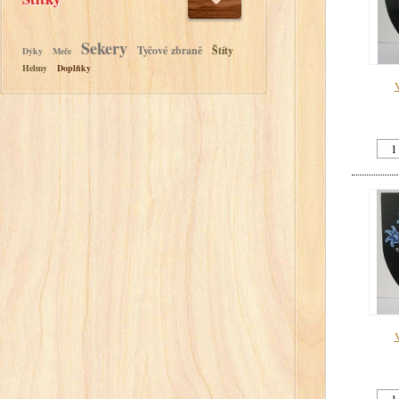
Sekery
Tyčové zbraně
Štíty
Dýky
Meče
Helmy
Doplňky
V
V