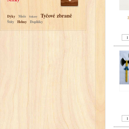
Tyčové zbraně
Dýky
Meče
Sekery
S
Štíty
Helmy
Doplňky