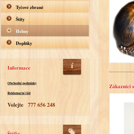
Tyčové zbraně
Štíty
Helmy
Doplňky
Informace
Obchodní podmínky
Zákazníci s
Reklamační řád
Volejte
777 656 248
Štítky