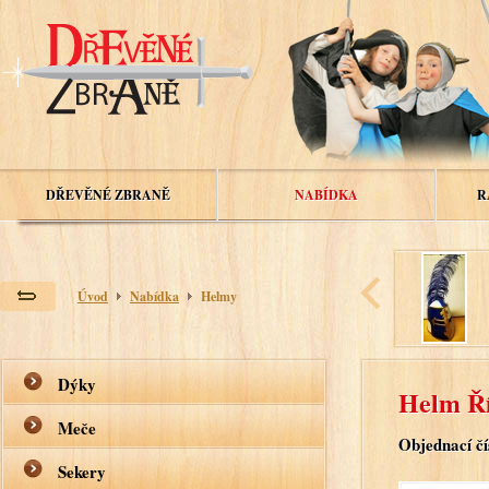
DŘEVĚNÉ ZBRANĚ
NABÍDKA
R
Úvod
Nabídka
Helmy
Dýky
Helm Ř
Meče
Objednací čí
Sekery