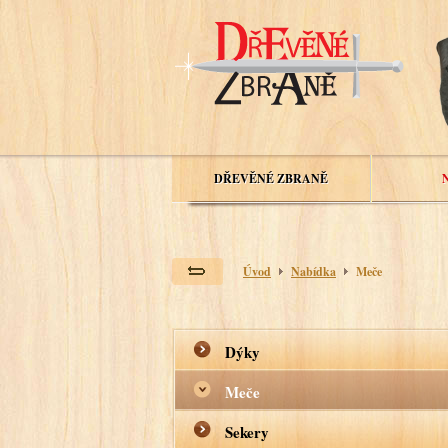
DŘEVĚNÉ ZBRANĚ
Úvod
Nabídka
Meče
Dýky
Meče
Sekery