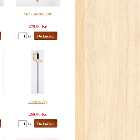
Meč Lancelot malý
270,00 Kč
ks
Do košíku
Zorro modrý
268,00 Kč
ks
Do košíku