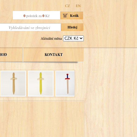
CZ
EN
0
položek za
0
Kč
Košík
Aktuální měna
HOD
KONTAKT