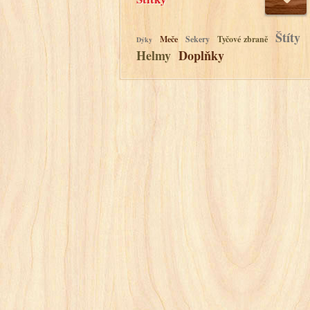
Štíty
Meče
Sekery
Tyčové zbraně
Dýky
Helmy
Doplňky