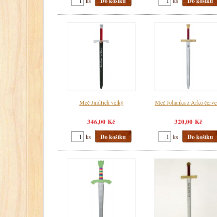
ks
Do košíku
ks
Do košíku
Meč Jindřich velký
Meč Johanka z Arku červe
346,00 Kč
320,00 Kč
ks
Do košíku
ks
Do košíku