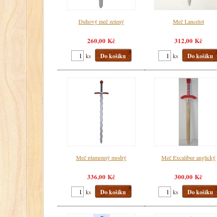
Duhový meč zelený
Meč Lancelot
260,00 Kč
312,00 Kč
ks
Do košíku
ks
Do košíku
Meč plamenný modrý
Meč Excalibur anglický
336,00 Kč
300,00 Kč
ks
Do košíku
ks
Do košíku