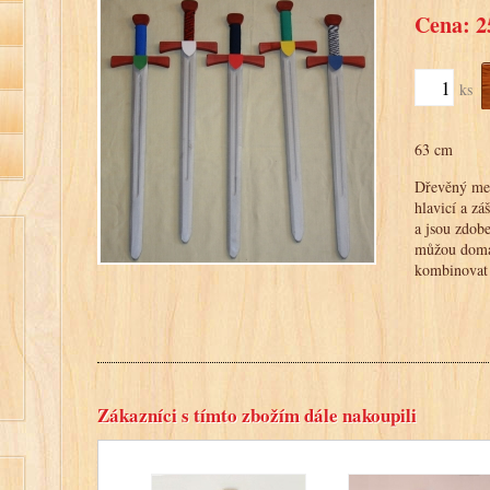
Cena: 2
ks
63 cm
Dřevěný meč
hlavicí a z
a jsou zdobe
můžou domal
kombinovat 
Zákazníci s tímto zbožím dále nakoupili