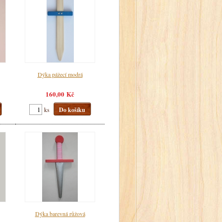
Dýka pážecí modrá
160,00 Kč
ks
Do košíku
Dýka barevná růžová