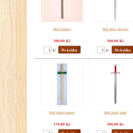
Meč Fantasy
Meč King červený
300,00 Kč
300,00 Kč
ks
Do košíku
ks
Do košíku
Meč pážecí zelený
Meč český malý
170,00 Kč
300,00 Kč