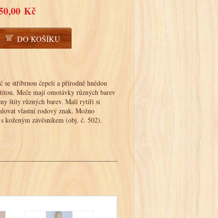
50,00 Kč
DO KOŠÍKU
 se stříbrnou čepelí a přírodně hnědou
áštitou. Meče mají omotávky různých barev
ny štíty různých barev. Malí rytíři si
ovat vlastní rodový znak. Možno
s koženým závěsníkem (obj. č. 502).