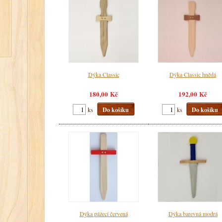
Dýka Classic
Dýka Classic hnědá
180,00 Kč
192,00 Kč
ks
Do košíku
ks
Do košíku
Dýka pážecí červená
Dýka barevná modrá