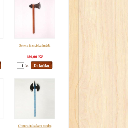
Sekera franciska hnědá
180,00 Kč
ks
Do košíku
Obouruční sekera modrá