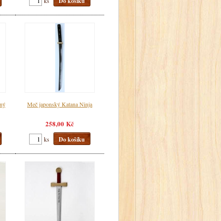
ks
Do košíku
ný
Meč japonský Katana Ninja
258,00 Kč
ks
Do košíku