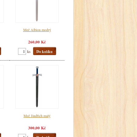
Meč Albion modrý
260,00 Kč
ks
Do košíku
Meč Jindřich malý
300,00 Kč