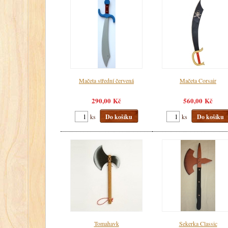
Mačeta střední červená
Mačeta Corsair
290,00 Kč
560,00 Kč
ks
Do košíku
ks
Do košíku
Tomahavk
Sekerka Classic