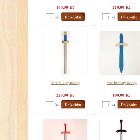
160,00 Kč
210,00 Kč
ks
Do košíku
ks
Do košíku
Meč Viking modrý
Meč barevný modrý
220,00 Kč
180,00 Kč
ks
Do košíku
ks
Do košíku