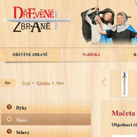
DŘEVĚNÉ ZBRANĚ
NABÍDKA
R
Úvod
Nabídka
Meče
Dýky
Mačeta 
Meče
Objednací čí
Sekery