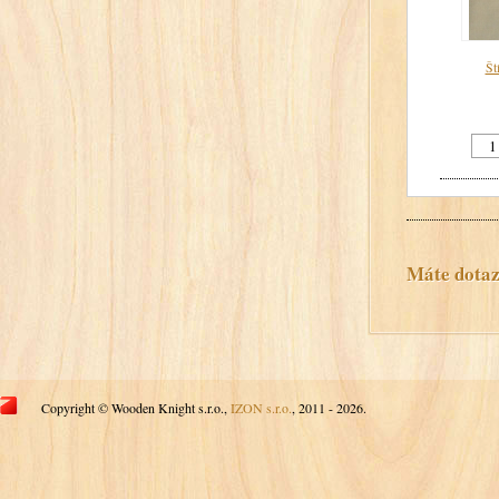
Št
Máte dotaz?
Copyright © Wooden Knight s.r.o.,
IZON s.r.o.
, 2011 - 2026.