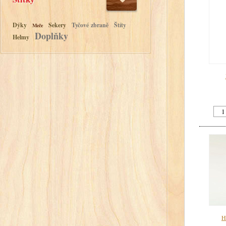
Dýky
Sekery
Tyčové zbraně
Štíty
Meče
Doplňky
Helmy
H