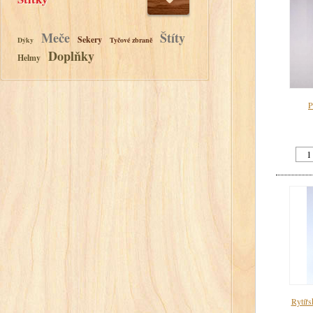
Meče
Štíty
Sekery
Dýky
Tyčové zbraně
Doplňky
Helmy
P
Rytířs