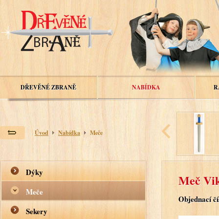
DŘEVĚNÉ ZBRANĚ
NABÍDKA
R
Úvod
Nabídka
Meče
Dýky
Meč Vik
Meče
Objednací čí
Sekery