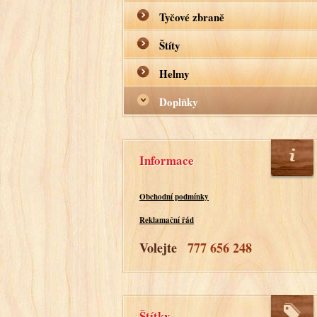
Tyčové zbraně
Štíty
Helmy
Doplňky
Informace
Obchodní podmínky
Reklamační řád
Volejte
777 656 248
Štítky