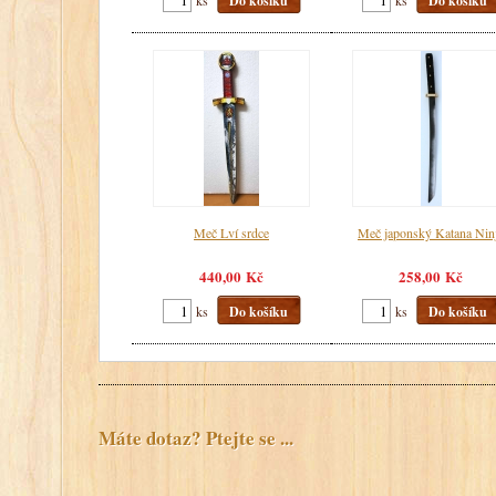
Do košíku
Do košíku
Meč Lví srdce
Meč japonský Katana Nin
440,00 Kč
258,00 Kč
ks
Do košíku
ks
Do košíku
Máte dotaz? Ptejte se ...