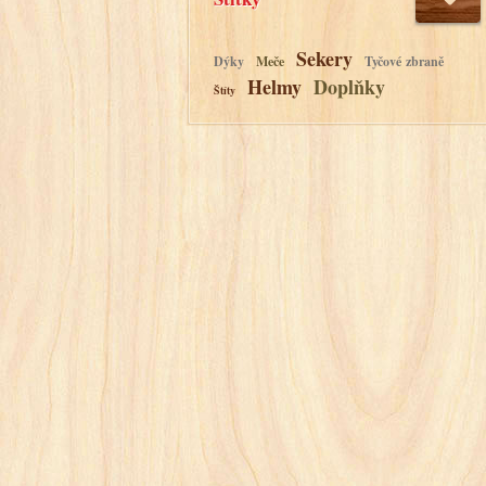
Sekery
Dýky
Meče
Tyčové zbraně
Helmy
Doplňky
Štíty