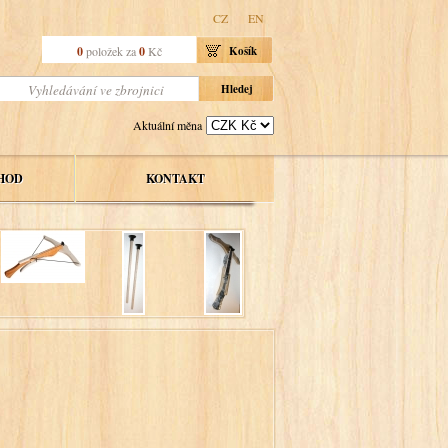
CZ
EN
0
položek za
0
Kč
Košík
Aktuální měna
HOD
KONTAKT