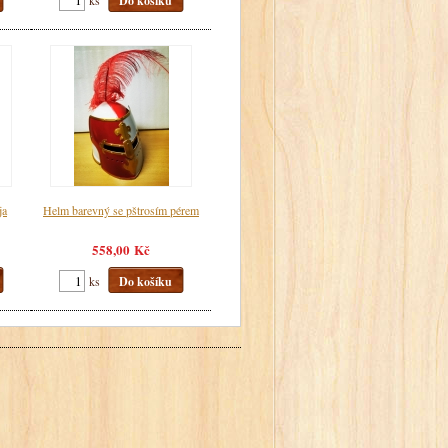
Do košíku
ja
Helm barevný se pštrosím pérem
558,00 Kč
ks
Do košíku