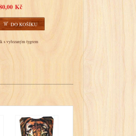
80,00 Kč
DO KOŠÍKU
ak s vyřezaným tygrem