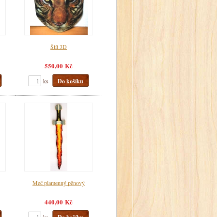
Štít 3D
550,00 Kč
ks
Do košíku
Meč plamenný pěnový
440,00 Kč
ks