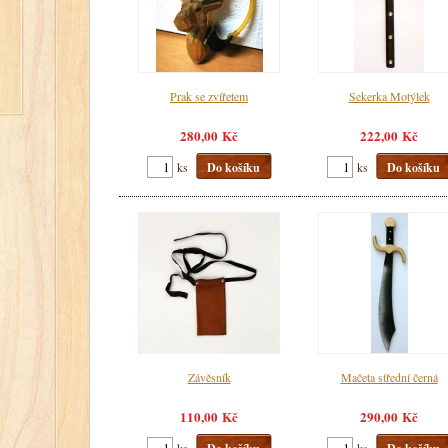
Prak se zvířetem
Sekerka Motýlek
280,00 Kč
222,00 Kč
ks
Do košíku
ks
Do košíku
Závěsník
Mačeta střední černá
110,00 Kč
290,00 Kč
ks
ks